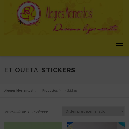
Saltar
al
contenido
Menú
TIENDA
CARACTERISTICAS
ACERCA
ETIQUETA:
STICKERS
SERVICIOS
VIDEO
GALERIA
BLOG
Alegres Momentos!
>
Productos
>
Stickers
EQUIPO
CONTACTO
Mostrando los 19 resultados