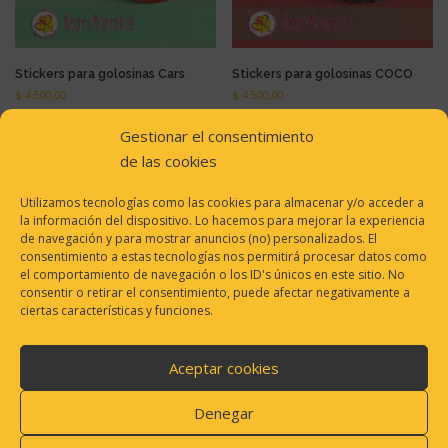
Stickers para golosinas Cars
Stickers para golosinas COCO
$
4.500,00
$
4.500,00
Gestionar el consentimiento
AÑADIR AL CARRITO
AÑADIR AL CARRITO
de las cookies
Utilizamos tecnologías como las cookies para almacenar y/o acceder a
la información del dispositivo. Lo hacemos para mejorar la experiencia
de navegación y para mostrar anuncios (no) personalizados. El
consentimiento a estas tecnologías nos permitirá procesar datos como
el comportamiento de navegación o los ID's únicos en este sitio. No
consentir o retirar el consentimiento, puede afectar negativamente a
ciertas características y funciones.
Aceptar cookies
Denegar
Stickers para golosinas My little
Stickers para golosinas Super
Pony Equestria Girls
Mario Bross