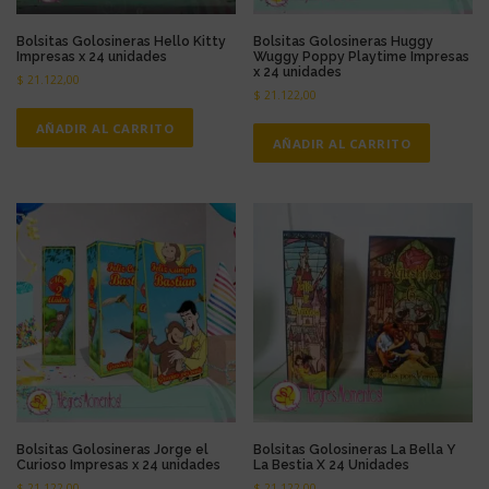
t
e
Bolsitas Golosineras Hello Kitty
Bolsitas Golosineras Huggy
s
Impresas x 24 unidades
Wuggy Poppy Playtime Impresas
.
x 24 unidades
$
21.122,00
L
$
21.122,00
a
AÑADIR AL CARRITO
s
AÑADIR AL CARRITO
o
p
c
i
o
n
e
s
s
e
p
u
e
d
Bolsitas Golosineras Jorge el
Bolsitas Golosineras La Bella Y
e
Curioso Impresas x 24 unidades
La Bestia X 24 Unidades
n
$
21.122,00
$
21.122,00