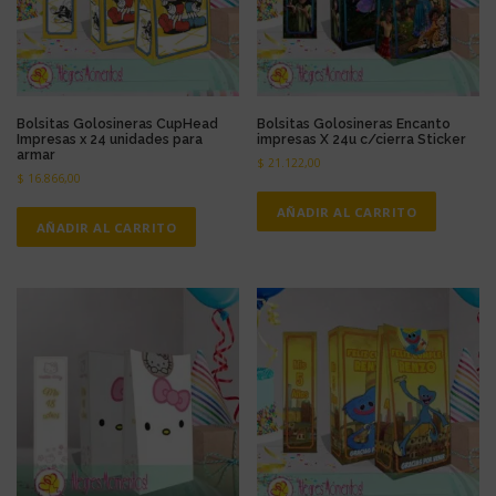
t
o
t
i
e
n
Bolsitas Golosineras CupHead
Bolsitas Golosineras Encanto
Impresas x 24 unidades para
impresas X 24u c/cierra Sticker
e
armar
$
21.122,00
m
$
16.866,00
ú
l
AÑADIR AL CARRITO
AÑADIR AL CARRITO
t
i
p
l
e
s
v
a
r
i
a
n