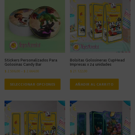
Stickers Personalizados Para
Bolsitas Golosineras CupHead
Golosinas Candy Bar
Impresas x 24 unidades
$
2.506,00
–
$
2.664,00
$
21.122,00
E
s
SELECCIONAR OPCIONES
AÑADIR AL CARRITO
t
e
p
r
o
d
u
c