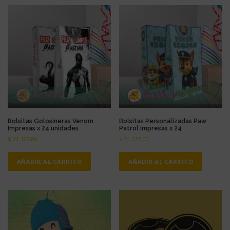
u
c
t
o
Bolsitas Golosineras Venom
Bolsitas Personalizadas Paw
Impresas x 24 unidades
Patrol Impresas x 24
$
21.122,00
$
21.122,00
AÑADIR AL CARRITO
AÑADIR AL CARRITO