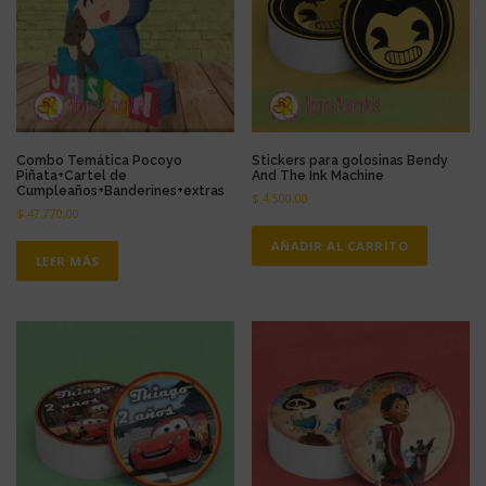
Combo Temática Pocoyo
Stickers para golosinas Bendy
Piñata+Cartel de
And The Ink Machine
Cumpleaños+Banderines+extras
$
4.500,00
$
47.770,00
AÑADIR AL CARRITO
LEER MÁS