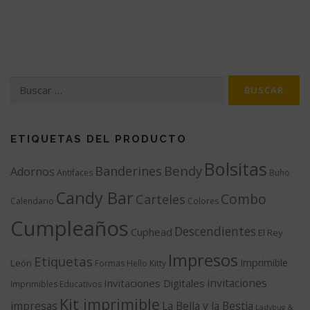
Buscar:
ETIQUETAS DEL PRODUCTO
Bolsitas
Bendy
Banderines
Adornos
Antifaces
Buho
Candy Bar
Combo
Carteles
Calendario
Colores
Cumpleaños
Descendientes
Cuphead
El Rey
Impresos
Etiquetas
Imprimible
León
Formas
Hello Kitty
invitaciones
Invitaciones Digitales
Imprimibles Educativos
Kit imprimible
impresas
La Bella y la Bestia
Ladybug &