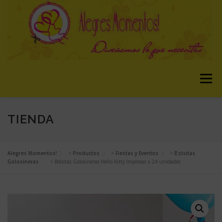
Saltar
al
contenido
Menú
TIENDA
TIENDA
CARACTERISTICAS
ACERCA
SERVICIOS
VIDEO
GALERIA
BLOG
Alegres Momentos!
>
Productos
>
Fiestas y Eventos
>
Bolsitas
Golosineras
>
Bolsitas Golosineras Hello Kitty Impresas x 24 unidades
EQUIPO
CONTACTO