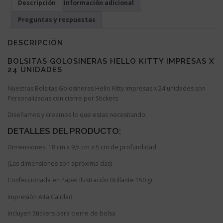
Descripción
Información adicional
cantidad
Preguntas y respuestas
DESCRIPCIÓN
BOLSITAS GOLOSINERAS HELLO KITTY IMPRESAS X
24 UNIDADES
Nuestras Bolsitas Golosineras Hello Kitty Impresas x 24 unidades son
Personalizadas con cierre por Stickers
Diseñamos y creamos lo que estas necesitando.
DETALLES DEL PRODUCTO:
Dimensiones: 18 cm x 9,5 cm x 5 cm de profundidad
(Las dimensiones son aproxima das)
Confeccionada en Papel Ilustración Brillante 150 gr
Impresión Alta Calidad
Incluyen Stickers para cierre de bolsa