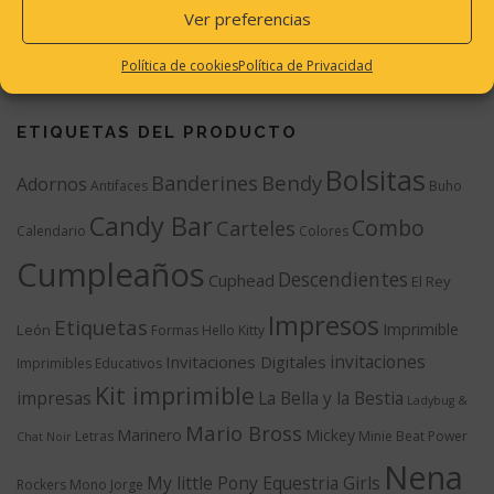
Ver preferencias
Buscar:
Política de cookies
Política de Privacidad
ETIQUETAS DEL PRODUCTO
Bolsitas
Bendy
Banderines
Adornos
Antifaces
Buho
Candy Bar
Combo
Carteles
Calendario
Colores
Cumpleaños
Descendientes
Cuphead
El Rey
Impresos
Etiquetas
Imprimible
León
Formas
Hello Kitty
invitaciones
Invitaciones Digitales
Imprimibles Educativos
Kit imprimible
impresas
La Bella y la Bestia
Ladybug &
Mario Bross
Marinero
Mickey
Letras
Minie Beat Power
Chat Noir
Nena
My little Pony Equestria Girls
Rockers
Mono Jorge