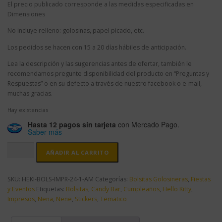
El precio publicado corresponde a las medidas especificadas en
Dimensiones
No incluye relleno: golosinas, papel picado, etc.
Los pedidos se hacen con 15 a 20 días hábiles de anticipación.
Lea la descripción y las sugerencias antes de ofertar, también le
recomendamos pregunte disponibilidad del producto en “Preguntas y
Respuestas” o en su defecto a través de nuestro facebook o e-mail,
muchas gracias.
Hay existencias
Hasta 12 pagos sin tarjeta
con Mercado Pago.
Saber más
Bolsitas
AÑADIR AL CARRITO
Golosineras
Hello
Kitty
SKU:
HEKI-BOLS-IMPR-24-1-AM
Categorías:
Bolsitas Golosineras
,
Fiestas
Impresas
y Eventos
Etiquetas:
Bolsitas
,
Candy Bar
,
Cumpleaños
,
Hello Kitty
,
x
Impresos
,
Nena
,
Nene
,
Stickers
,
Tematico
24
unidades