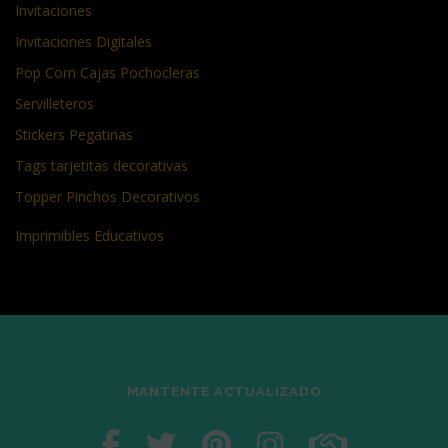
Invitaciones
Invitaciones Digitales
Pop Corn Cajas Pochocleras
Servilleteros
Stickers Pegatinas
Tags tarjetitas decorativas
Topper Pinchos Decorativos
Imprimibles Educativos
MANTENTE ACTUALIZADO