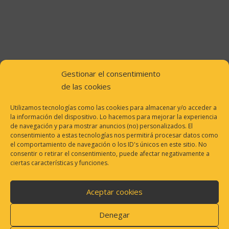
Gestionar el consentimiento
de las cookies
Utilizamos tecnologías como las cookies para almacenar y/o acceder a
la información del dispositivo. Lo hacemos para mejorar la experiencia
de navegación y para mostrar anuncios (no) personalizados. El
consentimiento a estas tecnologías nos permitirá procesar datos como
el comportamiento de navegación o los ID's únicos en este sitio. No
consentir o retirar el consentimiento, puede afectar negativamente a
ciertas características y funciones.
Aceptar cookies
Denegar