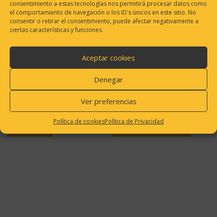
consentimiento a estas tecnologías nos permitirá procesar datos como
el comportamiento de navegación o los ID's únicos en este sitio. No
consentir o retirar el consentimiento, puede afectar negativamente a
ciertas características y funciones.
Aceptar cookies
Denegar
PIÑATA TEMÁTICA PIKACHU
CARTEL CUMPLEAÑOS
POKEMON
MARIO BROSS IMPRESO
Ver preferencias
$
17.500,00
$
6.500,00
Política de cookies
Política de Privacidad
LEER MÁS
AÑADIR AL CARRITO