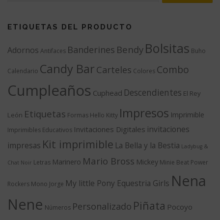
ETIQUETAS DEL PRODUCTO
Bolsitas
Bendy
Banderines
Adornos
Antifaces
Buho
Candy Bar
Combo
Carteles
Calendario
Colores
Cumpleaños
Descendientes
Cuphead
El Rey
Impresos
Etiquetas
Imprimible
León
Formas
Hello Kitty
invitaciones
Invitaciones Digitales
Imprimibles Educativos
Kit imprimible
impresas
La Bella y la Bestia
Ladybug &
Mario Bross
Marinero
Mickey
Letras
Minie Beat Power
Chat Noir
Nena
My little Pony Equestria Girls
Rockers
Mono Jorge
Nene
Piñata
Personalizado
Pocoyo
Números