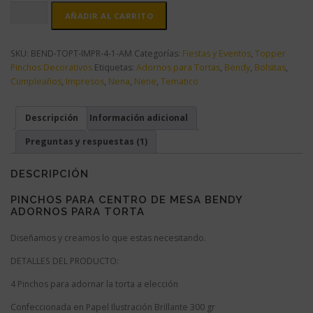
Pinchos
AÑADIR AL CARRITO
Para
Centro
De
SKU:
BEND-TOPT-IMPR-4-1-AM
Categorías:
Fiestas y Eventos
,
Topper
Mesa
Pinchos Decorativos
Etiquetas:
Adornos para Tortas
,
Bendy
,
Bolsitas
,
Bendy
Cumpleaños
,
Impresos
,
Nena
,
Nene
,
Tematico
Adornos
Para
Descripción
Información adicional
Torta
cantidad
Preguntas y respuestas (1)
DESCRIPCIÓN
PINCHOS PARA CENTRO DE MESA BENDY
ADORNOS PARA TORTA
Diseñamos y creamos lo que estas necesitando.
DETALLES DEL PRODUCTO:
4 Pinchos para adornar la torta a elección
Confeccionada en Papel Ilustración Brillante 300 gr