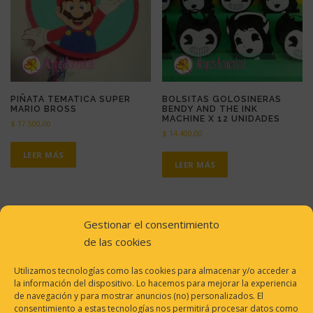
PIÑATA TEMATICA SUPER
BOLSITAS GOLOSINERAS
MARIO BROSS
BENDY AND THE INK
MACHINE X 12 UNIDADES
$
17.500,00
$
14.400,00
LEER MÁS
LEER MÁS
Gestionar el consentimiento
de las cookies
Utilizamos tecnologías como las cookies para almacenar y/o acceder a
la información del dispositivo. Lo hacemos para mejorar la experiencia
de navegación y para mostrar anuncios (no) personalizados. El
consentimiento a estas tecnologías nos permitirá procesar datos como