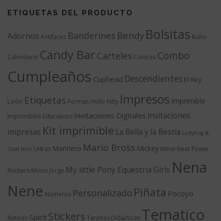
ETIQUETAS DEL PRODUCTO
Bolsitas
Bendy
Banderines
Adornos
Antifaces
Buho
Candy Bar
Combo
Carteles
Calendario
Colores
Cumpleaños
Descendientes
Cuphead
El Rey
Impresos
Etiquetas
Imprimible
León
Formas
Hello Kitty
invitaciones
Invitaciones Digitales
Imprimibles Educativos
Kit imprimible
impresas
La Bella y la Bestia
Ladybug &
Mario Bross
Marinero
Mickey
Letras
Minie Beat Power
Chat Noir
Nena
My little Pony Equestria Girls
Rockers
Mono Jorge
Nene
Piñata
Personalizado
Pocoyo
Números
Tematico
Stickers
Spirit
Rutinas
Tarjetas Didácticas